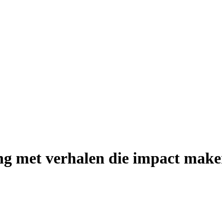
n
g
m
e
t
v
e
r
h
a
l
e
n
d
i
e
i
m
p
a
c
t
m
a
k
e