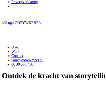
Privacyverklaring
Over
Werk
Contact
yara@copywrebel.nl
06 30 553 456
O
n
t
d
e
k
d
e
k
r
a
c
h
t
v
a
n
s
t
o
r
y
t
e
l
l
i